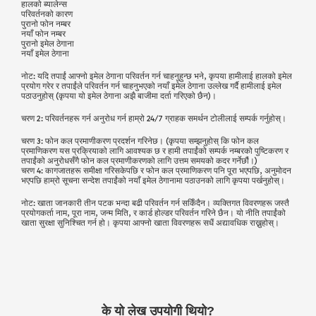
हालको ब्यालेन्स
परिवर्तनको कारण
पुरानो फोन नम्बर
नयाँ फोन नम्बर
पुरानो इमेल ठेगाना
नयाँ इमेल ठेगाना
नोट: यदि तपाईं आफ्नो इमेल ठेगाना परिवर्तन गर्न चाहनुहुन्छ भने, कृपया हामीलाई हालको इमेल
प्रयोग गरेर र तपाईंले परिवर्तन गर्न चाहनुभएको नयाँ इमेल ठेगाना उल्लेख गर्दै हामीलाई इमेल
पठाउनुहोस् (कृपया यो इमेल ठेगाना अझै बाजीमा दर्ता गरिएको छैन)।
चरण 2: परिवर्तनहरू गर्न अनुरोध गर्न हाम्रो 24/7 ग्राहक समर्थन टोलीलाई सम्पर्क गर्नुहोस्।
चरण 3: फोन कल प्रमाणीकरण प्रदर्शन गरिनेछ। (कृपया सम्झनुहोस् कि फोन कल
प्रमाणिकरण यस प्रक्रियाको लागि आवश्यक छ र हामी तपाईंको सम्पर्क नम्बरको पुष्टिकरण र
तपाईंको अनुरोधसँगै फोन कल प्रमाणीकरणको लागि उत्तम समयको कदर गर्नेछौं।)
चरण 4: कागजातहरू समीक्षा गरिसकेपछि र फोन कल प्रमाणिकरण पनि पूरा भएपछि, अनुमोदन
भएपछि हाम्रो सूचना सन्देश तपाईंको नयाँ इमेल ठेगानामा पठाउनको लागि कृपया पर्खनुहोस्।
नोट: खाता जानकारी तीन पटक भन्दा बढी परिवर्तन गर्न सकिँदैन। व्यक्तिगत विवरणहरू जस्तै
प्रयोगकर्ता नाम, पूरा नाम, जन्म मिति, र कार्ड होल्डर परिवर्तन गरिने छैन। यो नीति तपाईंको
खाता सुरक्षा सुनिश्चित गर्न हो। कृपया आफ्नो खाता विवरणहरू सधैं अद्यावधिक राख्नुहोस्।
के यो लेख उपयोगी थियो?