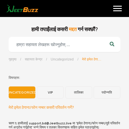
Skip
to
content
हामी तपाईंलाई कसरी
मद्दत
गर्न सक्छौं?
गृहपृष्ठ
/
सहायता केन्द्र
/
Uncategorized
/
मेरो इमेल ठेगाना/फोन नम्बर कसरी परिवर्तन गर्ने?
नेपाली
विषयहरू:
UNCATEGORIZED
VIP
तालिका
पदोन्नति
मेरो इमेल ठेगाना/फोन नम्बर कसरी परिवर्तन गर्ने?
चरण 1: हामीलाई support.bd@Jeetbuzz.live मा ‘इमेल ठेगाना/फोन नम्बर/दुवै परिवर्तन
गर्न अनुरोध गर्नुहोस्’ भन्ने विषय र तलका विवरणहरू सहित इमेल पठाउनुहोस्: