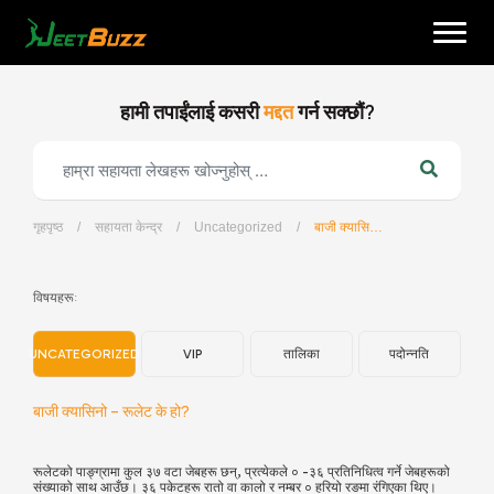
Skip
to
content
हामी तपाईंलाई कसरी
मद्दत
गर्न सक्छौं?
गृहपृष्ठ
/
सहायता केन्द्र
/
Uncategorized
/
बाजी क्यासिनो – रूलेट के हो?
नेपाली
विषयहरू:
UNCATEGORIZED
VIP
तालिका
पदोन्नति
बाजी क्यासिनो – रूलेट के हो?
रूलेटको पाङ्ग्रामा कुल ३७ वटा जेबहरू छन्, प्रत्येकले ० -३६ प्रतिनिधित्व गर्ने जेबहरूको
संख्याको साथ आउँछ। ३६ पकेटहरू रातो वा कालो र नम्बर ० हरियो रङमा रंगिएका थिए।