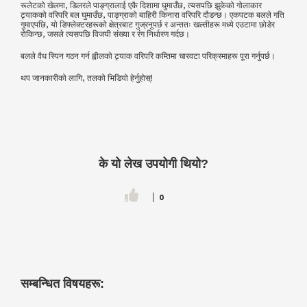
रूलेटको खेलमा, डिलरले पाङ्ग्रालाई एकै दिशामा घुमाउँछ, त्यसपछि झुकेको गोलाकार
ट्र्याकको वरिपरि बल घुमाउँछ, पाङ्ग्राको बाहिरी किनारा वरिपरि दौडन्छ। एकपटक बलले गति
गुमाएपछि, यो डिफ्लेक्टरहरूको क्षेत्रबाट गुज्रनुपर्छ र अन्ततः खल्तीहरू मध्ये एउटामा छोडेर
रोकिन्छ, जसले त्यसपछि विजयी संख्या र रंग निर्धारण गर्दछ।
बलले वैध स्पिन गठन गर्न ह्वीलको ट्र्याक वरिपरि कम्तिमा चारवटा परिक्रमाहरू पूरा गर्नुपर्छ।
थप जानकारीको लागि, तलको भिडियो हेर्नुहोस्!
के यो लेख उपयोगी थियो?
0
सम्बन्धित विषयहरू: