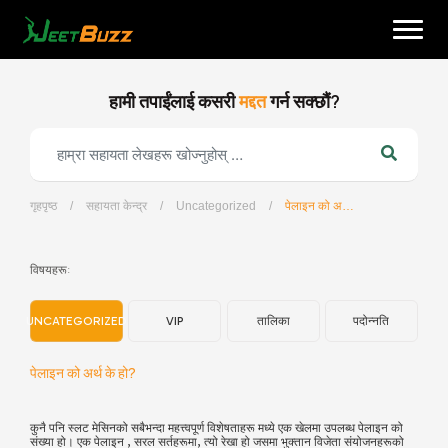
Skip
to
content
हामी तपाईंलाई कसरी
मद्दत
गर्न सक्छौं?
गृहपृष्ठ
/
सहायता केन्द्र
/
Uncategorized
/
पेलाइन को अर्थ के हो?
नेपाली
विषयहरू:
UNCATEGORIZED
VIP
तालिका
पदोन्नति
पेलाइन को अर्थ के हो?
कुनै पनि स्लट मेसिनको सबैभन्दा महत्त्वपूर्ण विशेषताहरू मध्ये एक खेलमा उपलब्ध पेलाइन को
संख्या हो। एक पेलाइन , सरल सर्तहरूमा, त्यो रेखा हो जसमा भुक्तान विजेता संयोजनहरूको