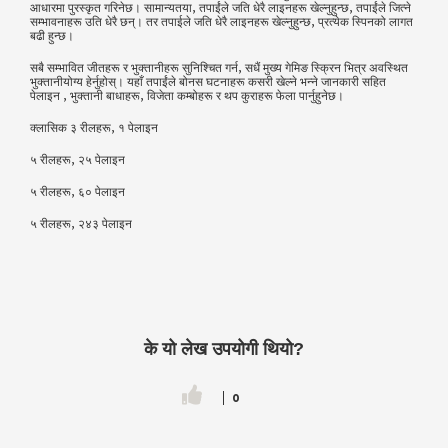
आधारमा पुरस्कृत गरिनेछ। सामान्यतया, तपाईंले जति धेरै लाइनहरू खेल्नुहुन्छ, तपाईंले जित्ने
सम्भावनाहरू उति धेरै छन्। तर तपाईले जति धेरै लाइनहरू खेल्नुहुन्छ, प्रत्येक स्पिनको लागत
बढी हुन्छ।
सबै सम्भावित जीतहरू र भुक्तानीहरू सुनिश्चित गर्न, सधैं मुख्य गेमिङ स्क्रिन भित्र अवस्थित
भुक्तानीयोग्य हेर्नुहोस्। यहाँ तपाईंले बोनस घटनाहरू कसरी खेल्ने भन्ने जानकारी सहित
पेलाइन , भुक्तानी बाधाहरू, विजेता कम्बोहरू र थप कुराहरू फेला पार्नुहुनेछ।
क्लासिक ३ रीलहरू, १ पेलाइन
५ रीलहरू, २५ पेलाइन
५ रीलहरू, ६० पेलाइन
५ रीलहरू, २४३ पेलाइन
के यो लेख उपयोगी थियो?
0