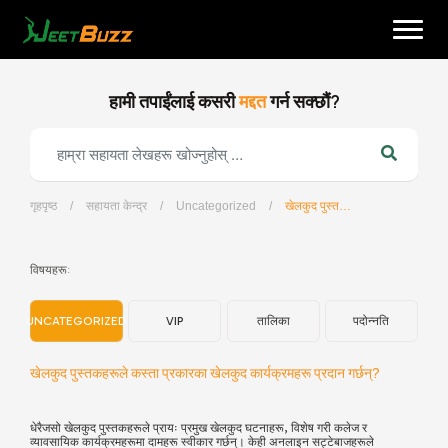
Skip
to
content
हामी तपाईंलाई कसरी
मद्दत
गर्न सक्छौं?
गृहपृष्ठ
/
सहायता केन्द्र
/
Uncategorized
/
खेलकुद पुस्तकहरूले कस्ता प्रकारका खेलकुद कार्यक्रमहरू प्रदान गर्छन्?
नेपाली
विषयहरू:
UNCATEGORIZED
VIP
तालिका
पदोन्नति
खेलकुद पुस्तकहरूले कस्ता प्रकारका खेलकुद कार्यक्रमहरू प्रदान गर्छन्?
धेरैजसो खेलकुद पुस्तकहरूले प्रायः प्रमुख खेलकुद घटनाहरू, विशेष गरी कलेज र
व्यावसायिक कार्यक्रमहरूमा दामहरू स्वीकार गर्छन्। केही अनलाइन सट्टेबाजहरूले