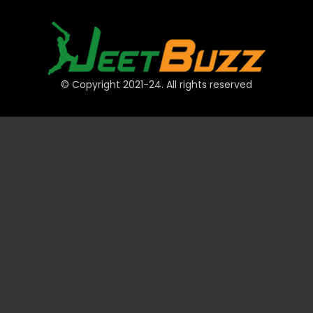
© Copyright 2021-24. All rights reserved
द्रुत लिंकहरू
खाता
भुक्तानी
JeetBuzz सुझावहरू
खेलकुद
क्यासिनो
स्लट
टेबल
लटरी
प्रमोशन