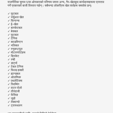
राजनीतिक चुनाव र/वा ओस्कारको परिणाम जस्ता अन्य, गैर-खेलकुद कार्यक्रमहरूमा प्रस्ताव
गर्ने प्रकारको बाजी विस्तार गर्छन्। सबैभन्दा लोकप्रिय खेल शर्तहरू समावेश छन्:
✓ फुटबल
✓ भर्चुअल खेल
✓ फिनान्स
✓ ई-खेल
✓ बास्केटबल
✓ बेसबल
✓ फुटबल
✓ टेनिस
✓ ब्याडमिन्टन
✓ भलिबल
✓ स्नूकर/पूल
✓ मोटरस्पोर्टहरू
✓ क्रिकेट
✓ रग्बी
✓ डार्ट्स
✓ टेबल टेनिस
✓ फिल्ड हक्की
✓ ह्यान्डबल
✓ ओलम्पिक
✓ एथलेटिक्स
✓ स्विम्मिंग
✓ वाटर पोलो
✓ तीरंदाजी
✓ फेंसिङ
✓ जुडो
✓ तेक्वान्दो
✓ ट्रायथलन